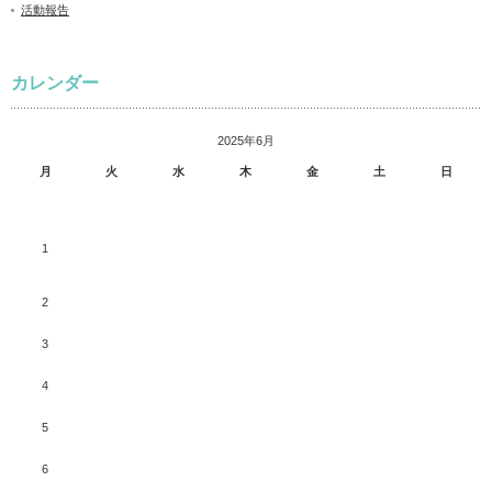
活動報告
カレンダー
2025年6月
月
火
水
木
金
土
日
1
2
3
4
5
6