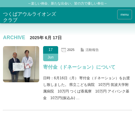
～楽しい例会、新たな出会い、皆の力で優しい奉仕～
つくばアウルライオンズ
menu
クラブ
ARCHIVE
2025年 6月 17日
17
2025
活動報告
Jun
寄付金（ドネーション）について
日時：6月16日（月） 寄付金（ドネーション）をお渡
し致しました。 県立こども病院 10万円 筑波大学附
属病院 10万円 つくば香風寮 10万円 アイバンク基
金 10万円(振込み) …