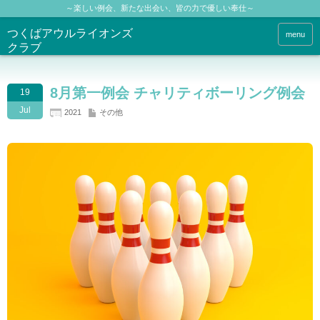
～楽しい例会、新たな出会い、皆の力で優しい奉仕～
つくばアウルライオンズ
menu
クラブ
8月第一例会 チャリティボーリング例会
19
Jul
2021
その他